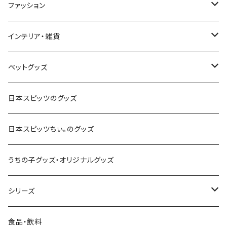
ファッション
Ｔシャツ
インテリア・雑貨
パーカー
スマートフォン・携帯電話
ペットグッズ
スマホリング
アクセサリー
キッチン・ダイニング用品
首輪・ハーネス・リード
日本スピッツのグッズ
コースター
キャップ・ハット・帽子
キーホルダー
犬服・ウェア
日本スピッツちぃ。のグッズ
ステッカー
お散歩・お出かけアイテム
うちの子グッズ・オリジナルグッズ
ファブリックパネル
おもちゃ・しつけ用品・訓練グッズ
シリーズ
置物
日本スピッツのシルエット
食品・飲料