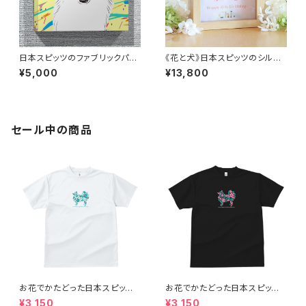
日本スピッツのファブリックパネ
《花と犬》日本スピッツのシルエ
ル（アートボード） 30cm x 30c
ットとプリザーブドフラワーの木
¥5,000
¥13,800
m
製ガラスフレーム（赤／レッド系
のお花）愛犬の名入れ◎
セール中の商品
お花でかたどった日本スピッツ
お花でかたどった日本スピッツ
のシルエットTシャツ（メンズ：グ
のシルエットTシャツ（レディー
¥3,150
¥3,150