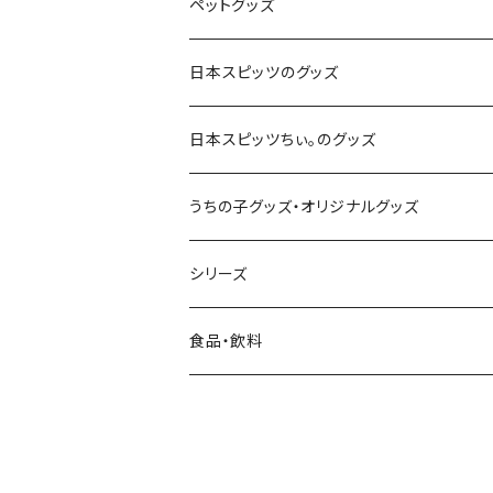
パーカー
スマートフォン・携帯電話
ペットグッズ
スマホリング
アクセサリー
キッチン・ダイニング用品
首輪・ハーネス・リード
日本スピッツのグッズ
コースター
キャップ・ハット・帽子
キーホルダー
犬服・ウェア
日本スピッツちぃ。のグッズ
ステッカー
お散歩・お出かけアイテム
うちの子グッズ・オリジナルグッズ
ファブリックパネル
おもちゃ・しつけ用品・訓練グッズ
シリーズ
置物
日本スピッツのシルエット
食品・飲料
日本スピッツちぃ。
花と犬（お花スピッツ）