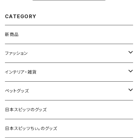
CATEGORY
新商品
ファッション
Ｔシャツ
インテリア・雑貨
パーカー
スマートフォン・携帯電話
ペットグッズ
スマホリング
アクセサリー
キッチン・ダイニング用品
首輪・ハーネス・リード
日本スピッツのグッズ
コースター
キャップ・ハット・帽子
キーホルダー
犬服・ウェア
日本スピッツちぃ。のグッズ