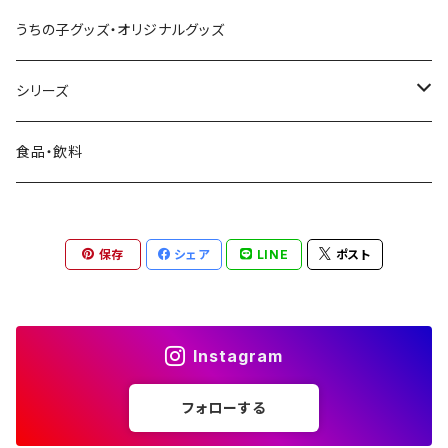
ステッカー
お散歩・お出かけアイテム
うちの子グッズ・オリジナルグッズ
ファブリックパネル
おもちゃ・しつけ用品・訓練グッズ
シリーズ
置物
日本スピッツのシルエット
食品・飲料
日本スピッツちぃ。
保存
シェア
LINE
ポスト
花と犬（お花スピッツ）
和柄スピッツ
Instagram
フォローする