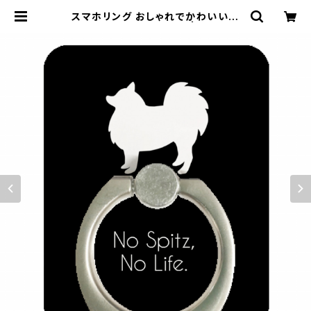
スマホリング おしゃれでかわいい日
本スピッツ（黒地に白犬） | 日本スピ
ッツのお店『NO SPITZ, NO LIFE』