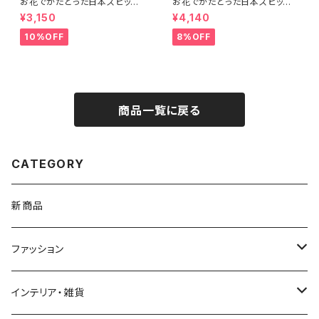
お花でかたどった日本スピッツ
お花でかたどった日本スピッツ
のシルエットTシャツ（メンズ：ピ
のシルエットTシャツ（グリーン
¥3,150
¥4,140
ンク＆グリーン／ホワイト）
／ホワイト／オーガニックコット
ン）
10%OFF
8%OFF
商品一覧に戻る
CATEGORY
新商品
ファッション
Ｔシャツ
インテリア・雑貨