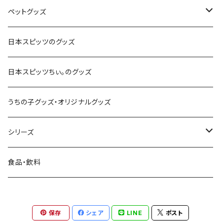
パーカー
スマートフォン・携帯電話
ペットグッズ
スマホリング
アクセサリー
キッチン・ダイニング用品
首輪・ハーネス・リード
日本スピッツのグッズ
コースター
キャップ・ハット・帽子
キーホルダー
犬服・ウェア
日本スピッツちぃ。のグッズ
ステッカー
お散歩・お出かけアイテム
うちの子グッズ・オリジナルグッズ
ファブリックパネル
おもちゃ・しつけ用品・訓練グッズ
シリーズ
置物
日本スピッツのシルエット
食品・飲料
日本スピッツちぃ。
保存
シェア
LINE
ポスト